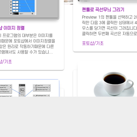
펜툴로 곡선무늬 그리기
Preview 1의 펜툴을 선택하고 2
릭한 다음 3에 클릭한 상태에서 4
샵 이미지 정렬
우스를 당기면 곡선이 그려집니다.
클릭하면 두번째 곡선은 자동으로
비 프로그램의 대부분은 이미지를
집니다. ctrl을 누르고 빈공간에
기때문에 포토샵에서 이미지정렬을
포토샵/기초
면 베지어핸들과 앵커포인트가 
같은 원리로 작동하기때문에 다른
고 패스만 남습니다. ctrl+alt+t
램에서도 사용할 수가 있습니다.
러주면 위와 같은 박스가 나옵니다
를 다루는 어떤 소프트웨어도 같
방향키를 다섯번 눌러주면 5픽셀
샵/기초
리로 작용하므로 포토샵에서 한번
합니다. 엔터키를 쳐주면 박스가
 응용해서 사용할 수 있습니다.
니다. 다시 이번에는 ctrl+shift+a
미지 위에 5개의 이미지가 어지
키를 눌러주면 같은 픽셀만큼 복
흩어져있을 경우 이를 정돈하는 방
니다. 원하는 만큼 눌려줍니다. 
알아봅니다. 배경이미지를 선택하
복사를 했으면 2의 패스선택툴을
7의 자물쇠아이콘을 클릭하면 레이
하고 3의 빈공간에 클릭해주면 4
측에 자물쇠가 생기고 마우스 클릭
커포인트가 사라집니다. ctrl+t를
해도 이동하지 않습니다. 1의 이
면 패스 전체에 대해 박스가 선택
 선택하고 모든 이미지를 선택하
자유변형툴이 나옵니다. 1의 war
해 사진처럼 전체이미지가 들어가
곡)툴..
 클릭드래그하면 레이어창의 해당
들이 선택이 됩니다. 옵션바의 정
펜툴을 이용한 사물의 선택
이콘들이 활성화되면서 선택되기를
펜툴은 원래 일러스트레이터에서
니다. 2의 아이콘을 클릭하면 최