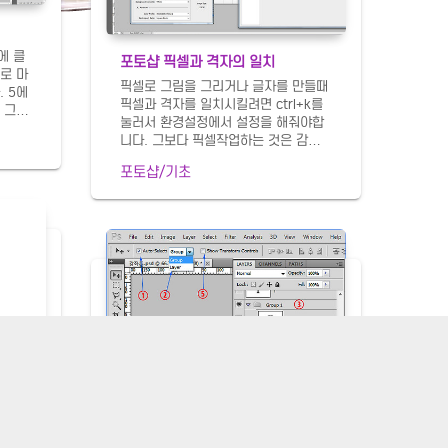
에 클
포토샵 픽셀과 격자의 일치
로 마
픽셀로 그림을 그리거나 글자를 만들때
 5에
픽셀과 격자를 일치시킬려면 ctrl+k를
 그려
눌러서 환경설정에서 설정을 해줘야합
 클릭하
니다. 그보다 픽셀작업하는 것은 감으로
사라지
그리는 것이 좋습니다. 일일히 격자를
키를 눌
포토샵/기초
픽셀에 일치시키는 것은 간단하지 않습
. 상
니다. 초보이신분들은 아무래도 격자와
 이동
픽셀을 일치시키려고 하겠지만 상상의
 사라집
격자를 머리속으로 그리시고 작업하는
lt+t
것이 좋습니다. 굳이 격자와 픽셀을 일
사가됩
치시키려면 다음과 같습니다. 처음에 문
1까지
서를 만들때 그림처럼 10*10센치에 해
 클릭
상도를 1센티당10의 문서를 만듭니다.
의 앵
ctrl+' 키를 눌러서 격자가 보이게 하고
 누르
돋보기툴로 확대합니다. 그런다음 ctrl+
되고
k를 눌러 격자(Grid)로 들어갑니다. 3
p(왜
과 4처럼 10을 입력하고 단위는 mm로
합니다. 큰격자는 10mm당 하나이고
하위격자는 10m..
 선을