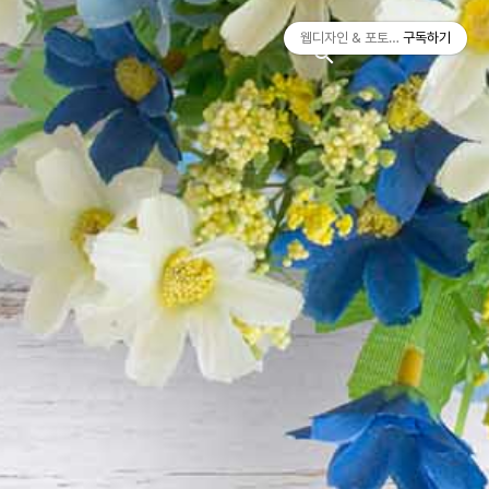
티스토리툴바
웹디자인 & 포토샵
구독하기
search