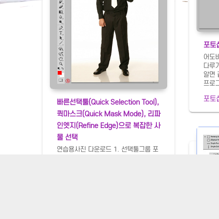
포토
어도
다루
알면 
프로그
이미지
포토
은 원
빠른선택툴(Quick Selection Tool),
배우면
퀵마스크(Quick Mask Mode), 리파
배경이
인엣지(Refine Edge)으로 복잡한 사
럽게 
법을 
물 선택
고 1
연습용사진 다운로드 1. 선택툴그룹 포
어 좌
토샵의 도구모음에서 상단에 있는 이동
드래그
툴부터 스포이드툴까지가 선택툴 그룹
동툴을
입니다. 이는 이미지를 선택하여 이동하
기 위
거나 잘라내거나 색을 선택하는 기능을
도록
포토샵/기초
하는 도구들입니다. 이미지의 일부분을
레이어
잘라내기 위해서는 1의 도형선택툴, 2
렬아
의 라쏘툴, 3의 빠른선택툴을 사용하면
기다립