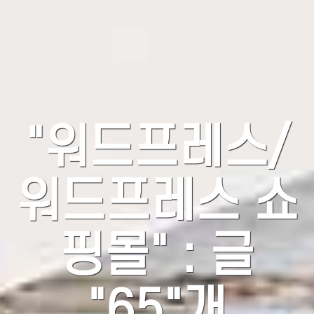
"워드프레스/
워드프레스 쇼
핑몰" : 글
"65"개