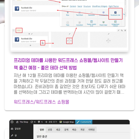
프리미엄 테마를 사용한 워드프레스 쇼핑몰/웹사이트 만들기
책 출간 예정 - 좋은 테마 선택 방법
지난 해 12월 프리미엄 테마를 이용한 쇼핑몰/웹사이트 만들기 책
을 기획하고 약 두달간의 준비 과정을 거쳐 한달 정도 걸려 원고를
마쳤습니다. 준비과정이 좀 길었던 것은 초보자도 다루기 쉬운 테마
를 선택하는데 그리고 테마를 번역하는데 시간이 많이 걸렸기 때문
입니다. 최근 1년 이내에 출시된 테마를 구매해 직접 사용해보고 웹
워드프레스/워드프레스 쇼핑몰
사이트와 쇼핑몰을 동시에 만족할만한 테마를 선택하는 것이 어려
운 작업이었습니다. 테마를 선택하기 위한 전제조건은 크게 4가지
로 우선 순위를 정했습니다. 1. 비주얼 컴포우저라는 페이지 빌더가
있는가.2. 레볼루션 슬라이더 또는 레이어 슬라이더 플러그인이 있
는가.3. 메가메뉴 기능이 있는가.4. 쇼핑몰 기능이 얼마나 내장돼
있는가. Subway, The7, Total, Elision - ..