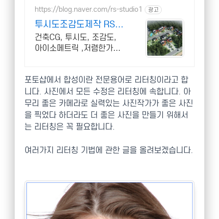
상으로 효율적인 비용 절감
https://blog.naver.com/rs-studio1
광고
효과를 경험해보세요
투시도조감도제작 RS스
튜디오
건축CG, 투시도, 조감도,
아이소메트릭 ,저렴한가격,
빠른작업, 높은퀄리티
포토샵에서 합성이란 전문용어로 리터칭이라고 합
니다. 사진에서 모든 수정은 리터칭에 속합니다. 아
무리 좋은 카메라로 실력있는 사진작가가 좋은 사진
을 찍었다 하더라도 더 좋은 사진을 만들기 위해서
는 리터칭은 꼭 필요합니다.
여러가지 리터칭 기법에 관한 글을 올려보겠습니다.