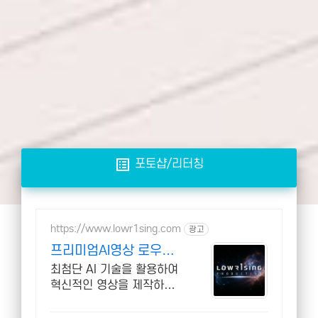
list_alt
포토샵/리터칭
https://www.lowr1sing.com
광고
프리미엄AI영상 로우라
이징 AI영상 + CG가능한
최첨단 AI 기술을 활용하여
업체
혁신적인 영상을 제작하는
광고/뮤비 프로덕션 촬영
비용이 부담되셨다면, AI 영