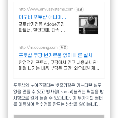
http://www.anyussystems.com
광고
어도비 포토샵 애니어스
고객과 소통하는 IT 파트
포토샵기업용 Adobe공인
너
파트너, 할인판매, 단속 공
문 상담 기술지원 소프트웨
어 및 솔루션 컨설팅 기업으
로 고객 환경에 최적화된 상
http://m.coupang.com
광고
담을 제공합니다.
포토샵 쿠팡 번거로움 없이 빠른 설치
안정적인 포토샵, 쿠팡에서 믿고 사용하세요!
매월 나가는 비용 부담은 그만! 와우회원 캐시
적립으로 더 알뜰하게.
포토샵의 노이즈필터는 빗줄기같은 가느다란 실모
양을 만들 수 있고 방사형(Radial)블러는 픽셀을 방
사형으로 길게 늘릴 수 있습니다. 이 두가지의 필터
를 이용하여 턱수염을 만드는 방법을 알아봅니다.