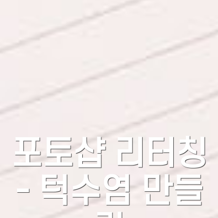
포토샵 리터칭
- 턱수염 만들