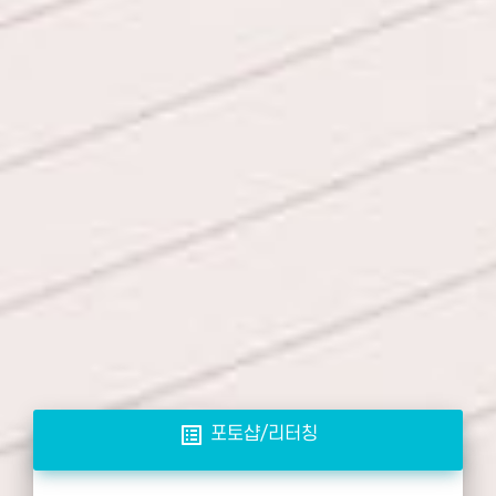
list_alt
포토샵/리터칭