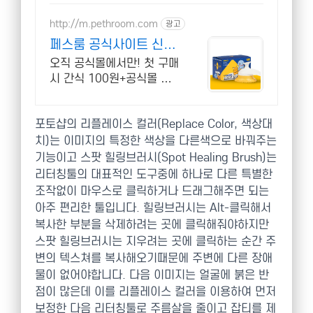
http://m.pethroom.com
광고
페스룸 공식사이트 신제
품 출시기념 할인
오직 공식몰에서만! 첫 구매
시 간식 100원+공식몰 전
용 쿠폰팩 증정 지금 정기구
독 시 전제품 평생 ~60%
포토샵의 리플레이스 컬러(Replace Color, 색상대
할인+매달 쿠폰 3종 추가
증정!
치)는 이미지의 특정한 색상을 다른색으로 바꿔주는
기능이고 스팟 힐링브러시(Spot Healing Brush)는
리터칭툴의 대표적인 도구중에 하나로 다른 특별한
조작없이 마우스로 클릭하거나 드래그해주면 되는
아주 편리한 툴입니다. 힐링브러시는 Alt-클릭해서
복사한 부분을 삭제하려는 곳에 클릭해줘야하지만
스팟 힐링브러시는 지우려는 곳에 클릭하는 순간 주
변의 텍스쳐를 복사해오기때문에 주변에 다른 장애
물이 없어야합니다. 다음 이미지는 얼굴에 붉은 반
점이 많은데 이를 리플레이스 컬러을 이용하여 먼저
보정한 다음 리터칭툴로 주름살을 줄이고 잡티를 제