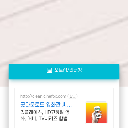
list_alt
포토샵/리터칭
http://clean.cinefox.com
광고
굿다운로드 영화관 씨네
폭스
리플레이스, HD고화질 영
화, 애니, TV시리즈 합법다
운, 스마트폰 실시간감상.