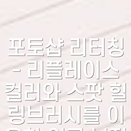
포토샵 리터칭
- 리플레이스
컬러와 스팟 힐
링브러시를 이