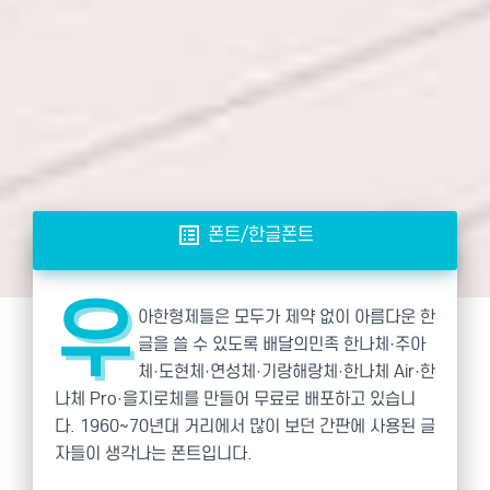
list_alt
폰트/한글폰트
우
아한형제들은 모두가 제약 없이 아름다운 한
글을 쓸 수 있도록 배달의민족 한나체·주아
체·도현체·연성체·기랑해랑체·한나체 Air·한
나체 Pro·을지로체를 만들어 무료로 배포하고 있습니
다. 1960~70년대 거리에서 많이 보던 간판에 사용된 글
자들이 생각나는 폰트입니다.