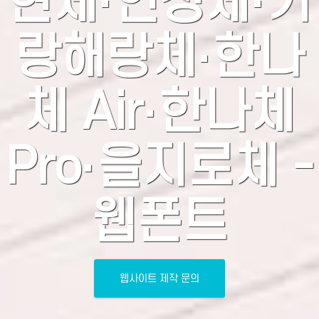
현체·연성체·기
랑해랑체·한나
체 Air·한나체
Pro·을지로체 -
웹폰트
웹사이트 제작 문의