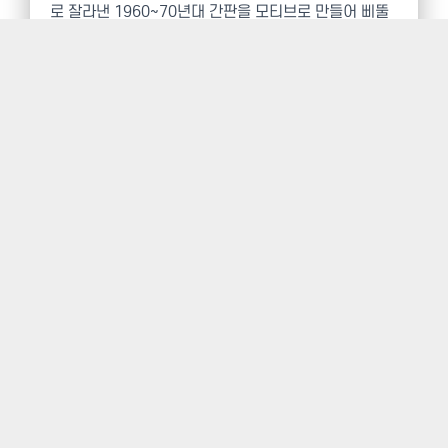
로 잘라낸 1960~70년대 간판을 모티브로 만들어 삐뚤
빼뚤 조형성이 떨어지는 듯한 느낌의 서체입니다. 초기
한나체의 균일하지 못했던 글자 사이의 공간을 수정하여
더욱 완성도 있는 글씨체인 ‘한나는열한살’체로 거듭났습
니다.