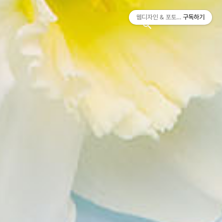
티스토리툴바
웹디자인 & 포토샵
구독하기
search