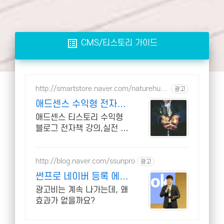
list_alt
CMS/티스토리 가이드
http://smartstore.naver.com/naturehum
광고
an
애드센스 수익형 전자책
강의 월100만원 고정 수
애드센스 티스토리 수익형
익발생!
블로그 전자책 강의,실전 노
하우 제공,동영상 강의 포함
애드센스 수익을 빠르게 얻
는 방법을 전자책과 동영상
http://blog.naver.com/ssunpro
광고
으로 초보자도 쉽게 배워요!
썬프로 네이버 등록 에이
전시
광고비는 계속 나가는데, 왜
효과가 없을까요?