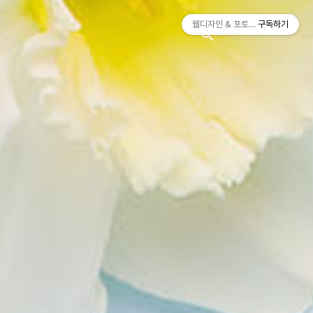
티스토리툴바
웹디자인 & 포토샵
구독하기
search