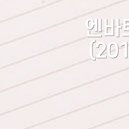
엔바
(20