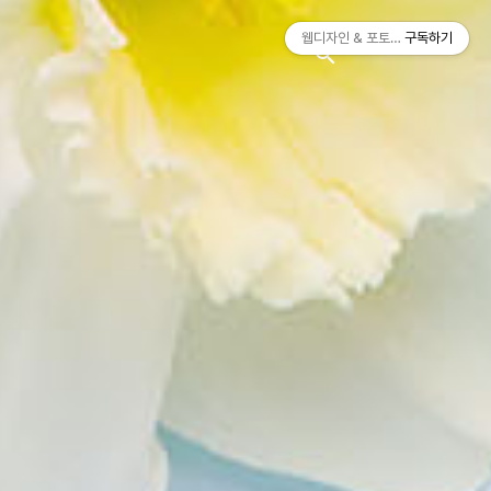
티스토리툴바
웹디자인 & 포토샵
구독하기
search