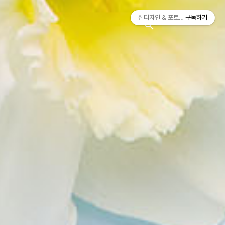
티스토리툴바
웹디자인 & 포토샵
구독하기
search