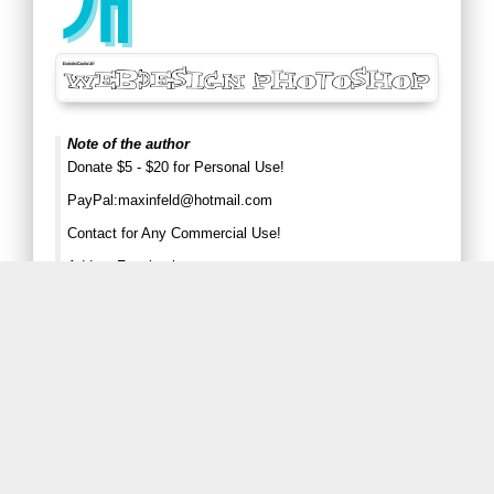
개
Note of the author
Donate $5 - $20 for Personal Use!
PayPal:
maxinfeld@hotmail.com
Contact for Any Commercial Use!
Add on Facebook.
facebook.com/infeld
First seen on DaFont: 09-01-2012