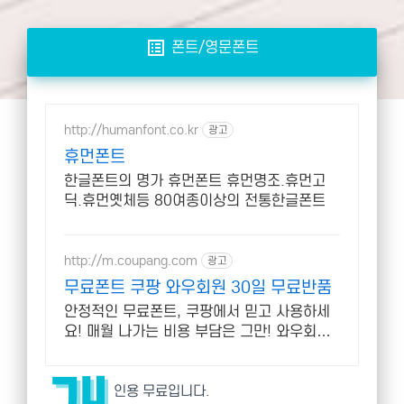
list_alt
폰트/영문폰트
http://humanfont.co.kr
광고
휴먼폰트
한글폰트의 명가 휴먼폰트 휴먼명조.휴먼고
딕.휴먼옛체등 80여종이상의 전통한글폰트
http://m.coupang.com
광고
무료폰트 쿠팡 와우회원 30일 무료반품
안정적인 무료폰트, 쿠팡에서 믿고 사용하세
요! 매월 나가는 비용 부담은 그만! 와우회원
캐시적립으로 더 알뜰하게.
인용 무료입니다.