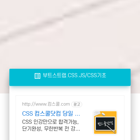
list_alt
부트스트랩.CSS.JS/CSS기초
http://www.컴스쿨.com
광고
CSS 컴스쿨닷컴 당일 신
청&결제시 기프티콘!
CSS 인강만으로 합격가능,
단기완성, 무한반복 전 강좌
스마트폰 학습가능