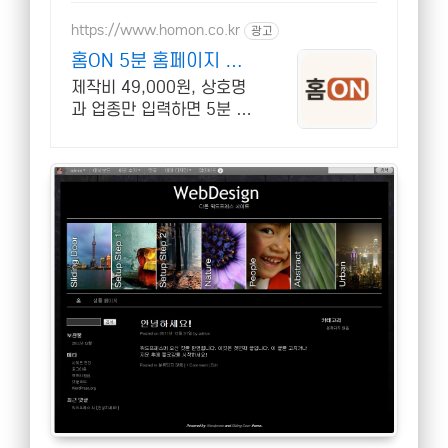
https://www.homon.co.kr
광고
홈ON 5분 홈페이지 완
성
제작비 49,000원, 상호명
과 업종만 입력하면 5분 만
에 홈페이지 자동 완성