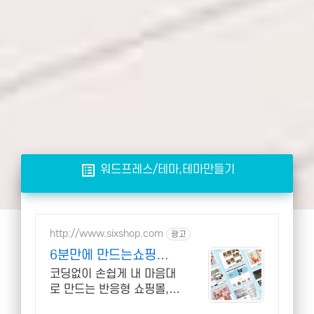
list_alt
워드프레스/테마,테마만들기
http://www.sixshop.com
광고
6분만에 만드는쇼핑몰
식스샵
코딩없이 손쉽게 내 마음대
로 만드는 반응형 쇼핑몰,
홈페이지! 무료 템플릿!