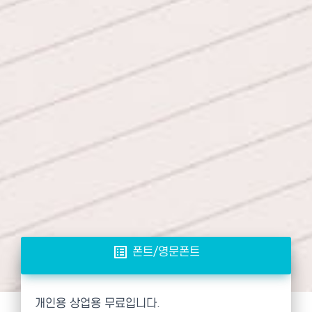
list_alt
폰트/영문폰트
개인용 상업용 무료입니다.