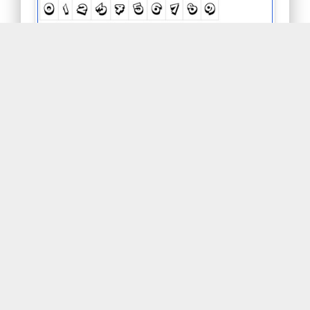
zoinkfat.zip
http://humanfont.co.kr
광고