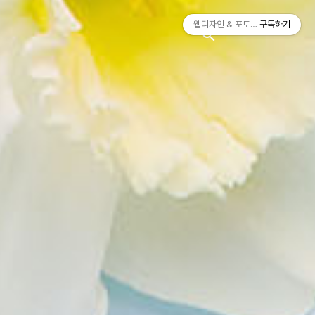
티스토리툴바
웹디자인 & 포토샵
구독하기
search