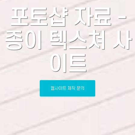
포토샵 자료 -
종이 텍스쳐 사
이트
웹사이트 제작 문의