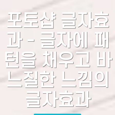
포토샵 글자효
과 - 글자에 패
턴을 채우고 바
느질한 느낌의
글자효과