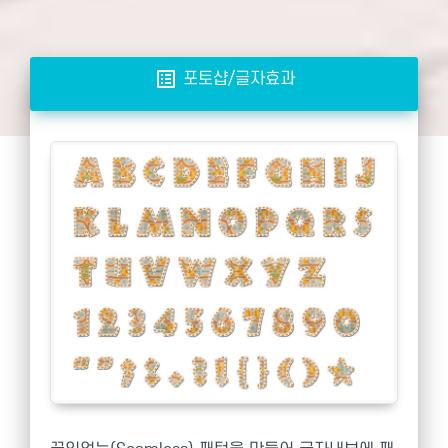
list_alt
포토샵/글자효과