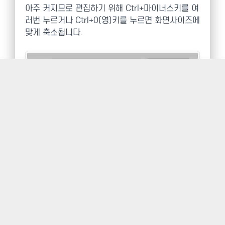
아주 커지므로 편집하기 위해 Ctrl+마이너스키를 여
러번 누르거나 Ctrl+0(영)키를 누르면 화면사이즈에
맞게 축소됩니다.
문자 레이어를 선택하고 메뉴에서 윈도우-문자
(Character)를 선택하면 문자패널이 나옵니다. 폰
트를 두꺼운 폰트로 선택합니다. 글자의 크기나 가
로세로 폭은 미리 지정해 놓았으나 화면에 꽉차게
나오지 않으면 수치를 조정하여 위 이미지처럼 나오
게 설정합니다. 앤티앨리어싱은 Strong으로 선택합