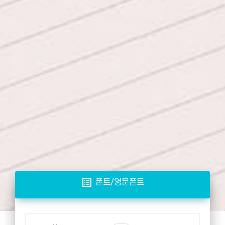
list_alt
폰트/영문폰트