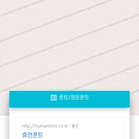
list_alt
폰트/영문폰트
http://humanfont.co.kr
광고
휴먼폰트