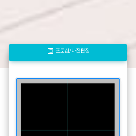
list_alt
포토샵/사진편집