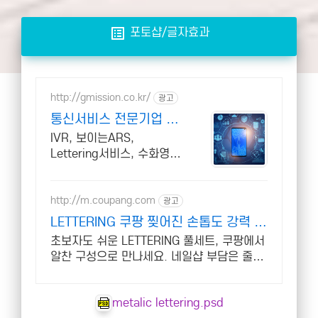
list_alt
포토샵/글자효과
http://gmission.co.kr/
광고
통신서비스 전문기업 지
미션 22년 정보통신공사
IVR, 보이는ARS,
업 지미션
Lettering서비스, 수화영상
상담 등 고객맞춤통신솔루
션
http://m.coupang.com
광고
LETTERING 쿠팡 찢어진 손톱도 강력 보
수
초보자도 쉬운 LETTERING 풀세트, 쿠팡에서
알찬 구성으로 만나세요. 네일샵 부담은 줄이
고, 와우회원 캐시적립으로 스마트하게 예뻐
지세요.
metalic lettering.psd