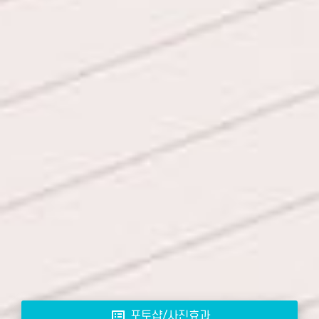
list_alt
포토샵/사진효과