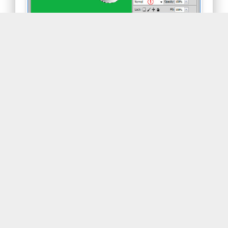
1에서 오버레이모드를 선택하면 50%회색은 투명
하지만 그밖의 색은 명압에 따라서 밝고 어두운 효
과가 나오면서 물방울의 입체적인 효과가 나오기 시
작합니다. ctrl+d키를 눌러 선택 마퀴를 해제합니
다.