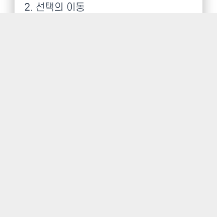
2. 선택의 이동
도형선택툴의 평상시의 커서는 2처럼 십자모양입니
다. 옵션바에서 1의 아이콘을 선택하고 사각형 선택
을 만든 다음 선택만 이동하려면 선택내부로 커서를
이동하면 3처럼 바뀝니다. 클릭드래그하면 4처럼