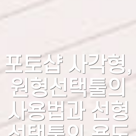
포토샵 사각형,
원형선택툴의
사용법과 선형
선택툴의 용도