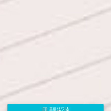
list_alt
포토샵/기초