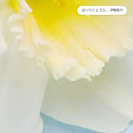
티스토리툴바
웹디자인 & 포토샵
구독하기
search