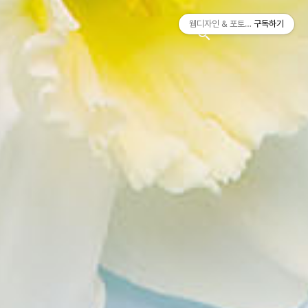
티스토리툴바
웹디자인 & 포토샵
구독하기
search