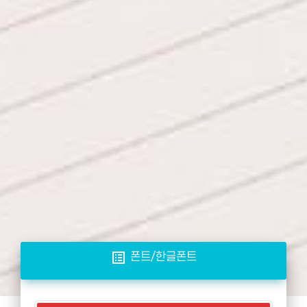
list_alt
폰트/한글폰트