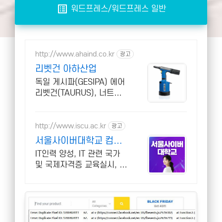
list_alt
워드프레스/워드프레스 일반
http://www.ahaind.co.kr
광고
리벳건 아하산업
독일 게시파(GESIPA) 에어
리벳건(TAURUS), 너트리
벳공구(FIREFOX)
http://www.iscu.ac.kr
광고
서울사이버대학교 컴퓨
터공학과 2026 가을학
IT인력 양성, IT 관련 국가
기 신편입생
및 국제자격증 교육실시, 사
이버대 신입생 수 1위 장학
금 지급 1위, 학사 석사 박
사 온라인복수학위까지