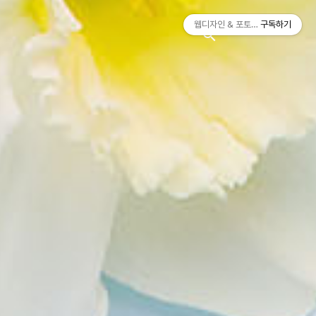
티스토리툴바
웹디자인 & 포토샵
구독하기
search