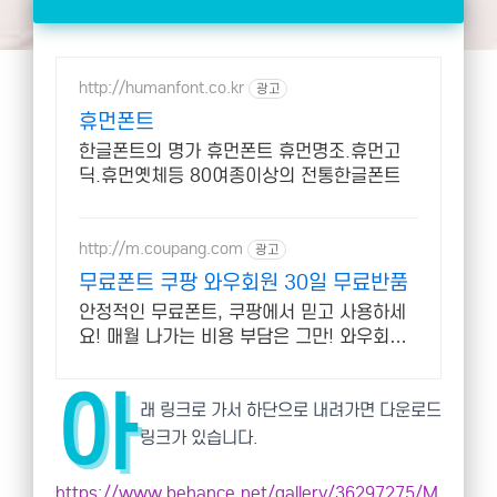
http://humanfont.co.kr
광고
휴먼폰트
한글폰트의 명가 휴먼폰트 휴먼명조.휴먼고
딕.휴먼옛체등 80여종이상의 전통한글폰트
http://m.coupang.com
광고
무료폰트 쿠팡 와우회원 30일 무료반품
안정적인 무료폰트, 쿠팡에서 믿고 사용하세
요! 매월 나가는 비용 부담은 그만! 와우회원
캐시적립으로 더 알뜰하게.
아
래 링크로 가서 하단으로 내려가면 다운로드
링크가 있습니다.
https://www.behance.net/gallery/36297275/M