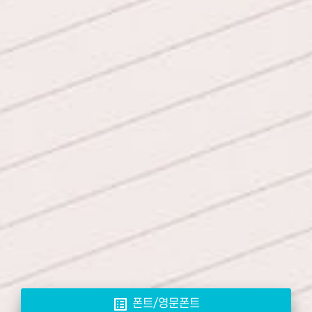
list_alt
폰트/영문폰트