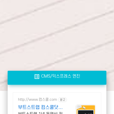
list_alt
CMS/익스프레스 엔진
http://www.컴스쿨.com
광고
부트스트랩 컴스쿨닷컴
당일 신청&결제시 기프