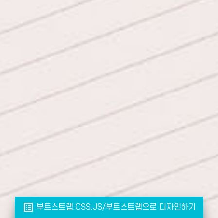
list_alt
부트스트랩.CSS.JS/부트스트랩으로 디자인하기