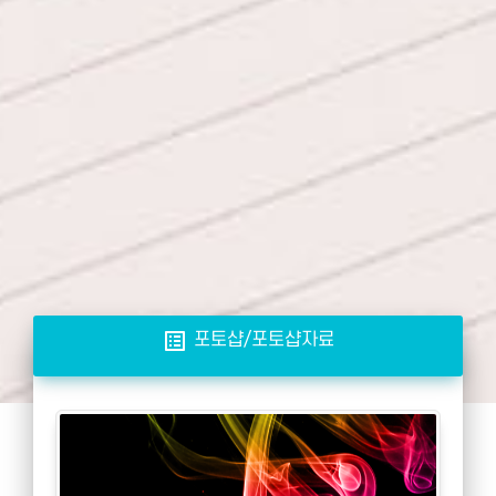
list_alt
포토샵/포토샵자료