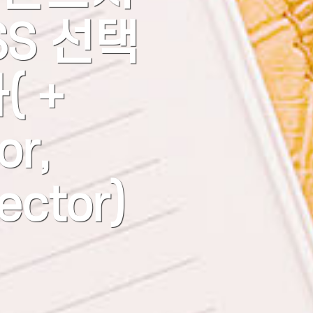
S 선택
( +
or,
ector)