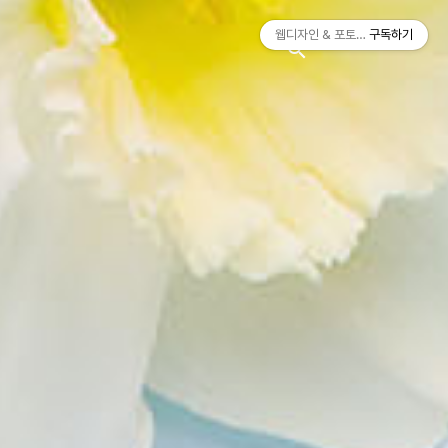
티스토리툴바
웹디자인 & 포토샵
구독하기
search