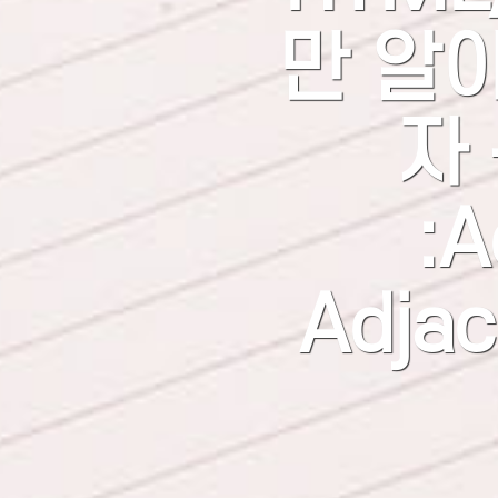
만 알
자 
:A
Adjac