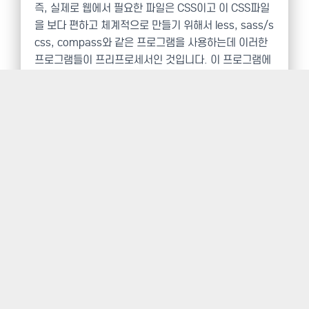
즉, 실제로 웹에서 필요한 파일은 CSS이고 이 CSS파일
을 보다 편하고 체계적으로 만들기 위해서 less, sass/s
css, compass와 같은 프로그램을 사용하는데 이러한
프로그램들이 프리프로세서인 것입니다. 이 프로그램에
서는 변수(Variables), 함수(Function)같은 것들이 사
용됩니다. 하지만 이 또한 간단한 구조라서 CSS를 잘 알
면 배우기도 쉽습니다. 프로그래밍에서 변수는 한번 정
의하면 여러곳에서 사용될 수 있죠. 예를들면 다음과 같
습니다.
@baseColor
:
#333;
body 
{
  font
-
family
:
Helvetica
,
Arial
,
 sans
-
serif
;
  background
-
color
:
 lighten
(
@baseColor
,
50
%)
  border
:
1px
 solid darken
(
@baseColor
,
10
%);
  color
:
@baseColor
;