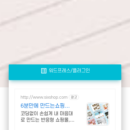
list_alt
워드프레스/플러그인
http://www.sixshop.com
광고
6분만에 만드는쇼핑몰
식스샵
코딩없이 손쉽게 내 마음대
로 만드는 반응형 쇼핑몰,
홈페이지! 무료 템플릿!