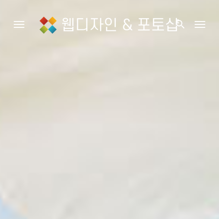
웹디자인 & 포토샵
search
Toggle navigation
Togg