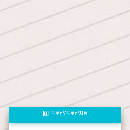
list_alt
포토샵/포토샵자료