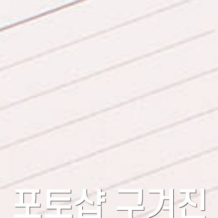
포토샵 구겨진