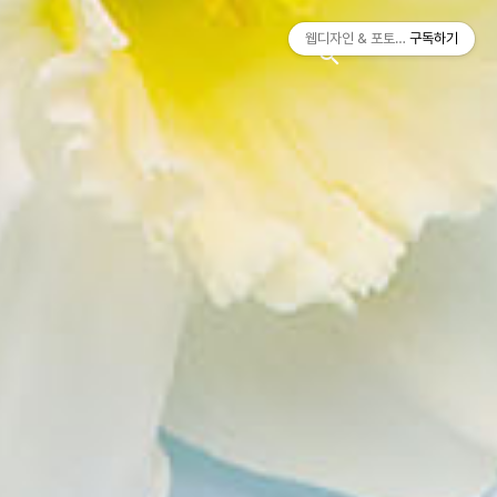
티스토리툴바
웹디자인 & 포토샵
구독하기
search