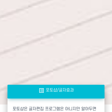
list_alt
포토샵/글자효과
포토샵은 글자편집 프로그램은 아니지만 알아두면