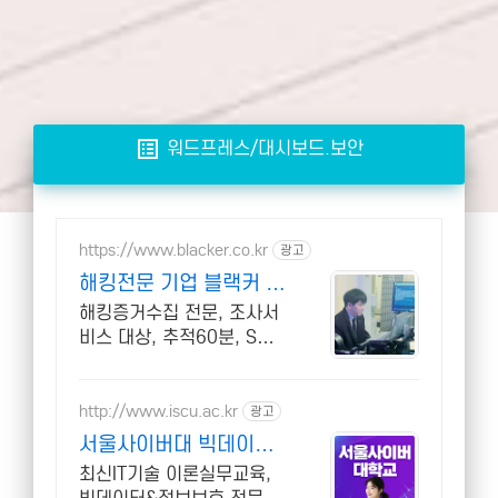
list_alt
워드프레스/대시보드.보안
https://www.blacker.co.kr
광고
해킹전문 기업 블랙커 해
킹검사 스파이앱 탐지 전
해킹증거수집 전문, 조사서
문
비스 대상, 추적60분, SBS
뉴스 출연, 24시 상담
http://www.iscu.ac.kr
광고
서울사이버대 빅데이터
정보보호 2026 가을학
최신IT기술 이론실무교육,
기 신편입생