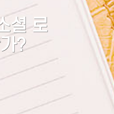
소셜 로
가?