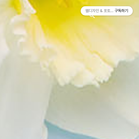
티스토리툴바
웹디자인 & 포토샵
구독하기
search