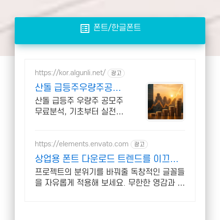
list_alt
폰트/한글폰트
https://kor.algunli.net/
광고
산돌 급등주우량주공모
주 추 종목전망, 분석자
산돌 급등주 우량주 공모주
료 제공
무료분석, 기초부터 실전까
지 함께 주식 무료 교육 제
공, 우량주 무료 정보 제공,
처음부터 실전까지 같이합
https://elements.envato.com
광고
니다
상업용 폰트 다운로드 트렌드를 이끄는
인기 콘텐츠
프로젝트의 분위기를 바꿔줄 독창적인 글꼴들
을 자유롭게 적용해 보세요. 무한한 영감과 작
업 효율을 높여주는 콘텐츠 공간