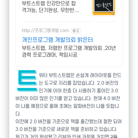
당일 신청&결제시 기프
부트스트랩 인강만으로 합
티콘!
격가능, 단기완성, 무한반복
전 강좌 스마트폰 학습가능
http://프로그램개발.com
광고
개인프로그램 개발의뢰 밝은터
부트스트랩, 저렴한 프로그램 개발의뢰 ,20년
경력 프로그래머, 책임시공
트
위터 부트스트랩은 손쉽게 레이아웃을 만드
는 도구로 자리를 잡았습니다. 2.0 버전의
인기에 이어 한층 더 사용하기 좋아진 3.0
버전이 이미 많은 인기를 얻고 있습니다. 현재 4.0 버전
이 나올 예정으로 올해 초에는 알파버전이 나올 듯합니
다.
이전에 2.0 버전을 기준으로 책을 출간했는데 절판 되어
3.0 버전을 기준으로 새로운 책을 준비하고 있습니다.
원고가 거의 완성됐고 리뷰와 인쇄 과정을 거치면
2월