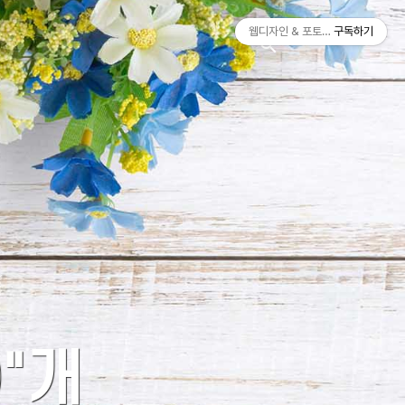
티스토리툴바
웹디자인 & 포토샵
구독하기
search
0"개