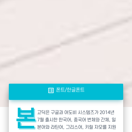
list_alt
폰트/한글폰트
본
고딕은 구글과 어도비 시스템즈가 2014년
7월 출시한 한국어, 중국어 번체와 간체, 일
본어와 라틴어, 그리스어, 키릴 자모를 지원