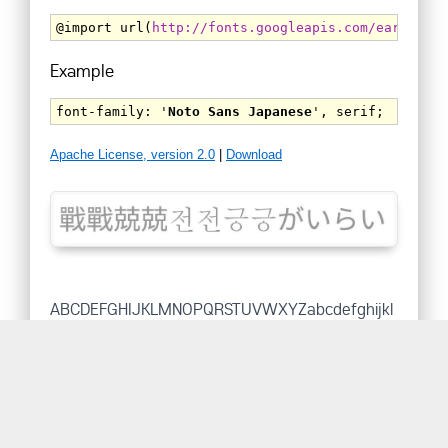
@import url(
http://fonts.googleapis.com/earlyacce
Example
font-family: '
Noto Sans Japanese
Apache License, version 2.0
|
Download
ABCDEFGHIJKLMNOPQRSTUVWXYZabcdefghijkl
mnopqrstuvwxyz1234567890,./<>?:;"'{}[]`-=
\~!@#$%^&*()_+|
가각간갇갈갉갊감갑값갓갔강갖갗같갚갛개객갠갤갬갭
갯갰갱갸갹갼걀걋걍걔걘걜거걱건걷걸걺검겁것겄겅겆
겉겊겋게겐겔겜겝겟겠겡겨격겪견겯결겸겹겻겼경곁계