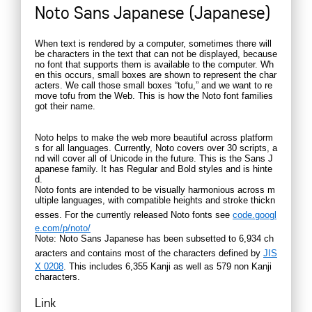
Noto Sans Japanese (Japanese)
When text is rendered by a computer, sometimes there will
be characters in the text that can not be displayed, because
no font that supports them is available to the computer. Wh
en this occurs, small boxes are shown to represent the char
acters. We call those small boxes “tofu,” and we want to re
move tofu from the Web. This is how the Noto font families
got their name.
Noto helps to make the web more beautiful across platform
s for all languages. Currently, Noto covers over 30 scripts, a
nd will cover all of Unicode in the future. This is the Sans J
apanese family. It has Regular and Bold styles and is hinte
d.
Noto fonts are intended to be visually harmonious across m
ultiple languages, with compatible heights and stroke thickn
esses. For the currently released Noto fonts see
code.googl
e.com/p/noto/
Note: Noto Sans Japanese has been subsetted to 6,934 ch
aracters and contains most of the characters defined by
JIS
X 0208
. This includes 6,355 Kanji as well as 579 non Kanji
characters.
Link