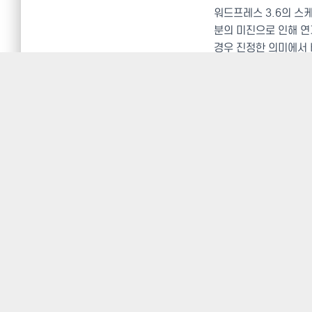
워드프레스 3.6의 스
분의 미진으로 인해 
경우 진정한 의미에서 
이 베타 버전을 기반으
문이라고 합니다. 그래
되는 기간은 2주라고 
January 02-09, 2013
January 09, 2013
March 27
, 2013
From this point on, 
fixes
. Any enhancemen
Please don’t get angr
keep working on your p
March 20, 2013
March 27, 2013