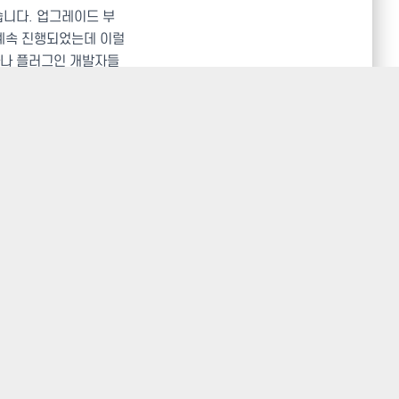
습니다. 업그레이드 부
계속 진행되었는데 이럴
자나 플러그인 개발자들
스트의 의미가 없기 때
발표한다고 합니다.
연기
일로 연기됩니다.
on testing and
ip a
Beta 1
.
e cycle,
only bug
 to future.
ease. You can