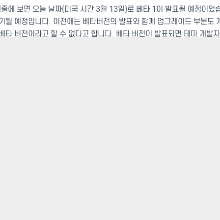
케줄에 보면 오늘 날짜(미국 시간 3월 13일)로 베타 1이 발표될 예정이었
연기될 예정입니다. 이전에는 베타버전의 발표와 함께 업그레이드 부분도 
베타 버전이라고 할 수 없다고 합니다. 베타 버전이 발표되면 테마 개발
로 모든 테스트를 하게 되는데 베타 버전을 계속 개발해서 수정한다면 테
서 개발이 늦더라도 베타 버전을 우선 발표할 것이 아니라 완료된 후에 
합니다
. 이에 따라서
정식 버전 발표 시기도 당초 4월 22일에서 4월 29
Confirm proposed scope and secure team leads.
Development begins.
Hard freeze on feature development.
Stop feature development; focus 
compatibility (supported platforms, browsers, RTL, accessibility, etc).
Sh
no more commits for any new enhancements or feature requests in this releas
ts/feature requests not completed and committed by this point will be punted
y and complain when this happens; it’s necessary to get us to an on-time rel
et ticket and have it ready for early 3.7.
Beta 2
Beta 3