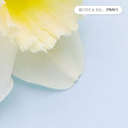
티스토리툴바
웹디자인 & 포토샵
구독하기
search